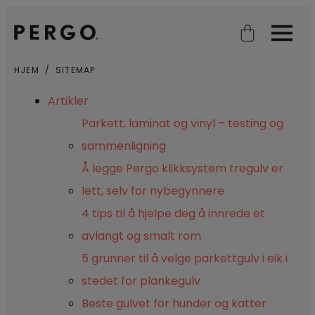
Open search
Open
HJEM
SITEMAP
Artikler
Parkett, laminat og vinyl – testing og
sammenligning
Å legge Pergo klikksystem tregulv er
lett, selv for nybegynnere
4 tips til å hjelpe deg å innrede et
avlangt og smalt rom
5 grunner til å velge parkettgulv i eik i
stedet for plankegulv
Beste gulvet for hunder og katter