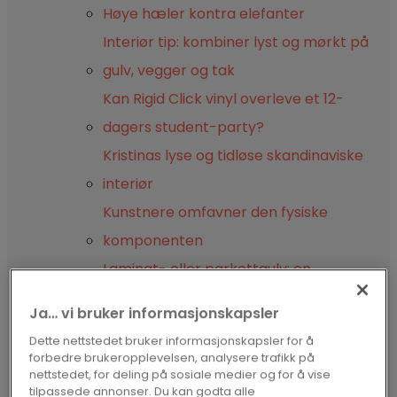
Høye hæler kontra elefanter
Interiør tip: kombiner lyst og mørkt på
gulv, vegger og tak
Kan Rigid Click vinyl overleve et 12-
dagers student-party?
Kristinas lyse og tidløse skandinaviske
interiør
Kunstnere omfavner den fysiske
komponenten
Laminat- eller parkettgulv: en
sammenligning side om side
Ja… vi bruker informasjonskapsler
Laminat eller vinyl: Hvilket gulv er best
Dette nettstedet bruker informasjonskapsler for å
for meg?
forbedre brukeropplevelsen, analysere trafikk på
nettstedet, for deling på sosiale medier og for å vise
Legg et nytt gulv over ditt gamle
tilpassede annonser. Du kan godta alle