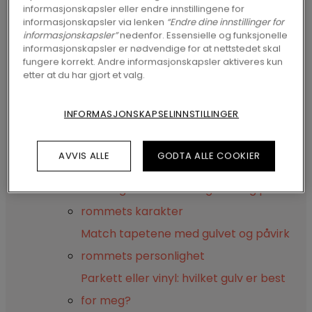
informasjonskapsler eller endre innstillingene for
Legg et nytt gulv over ditt gamle
informasjonskapsler via lenken
“Endre dine innstillinger for
Legge gulvbelegg – Vinylgulv med
informasjonskapsler”
nedenfor. Essensielle og funksjonelle
informasjonskapsler er nødvendige for at nettstedet skal
klikksystem
fungere korrekt. Andre informasjonskapsler aktiveres kun
etter at du har gjort et valg.
Linoleumsgulv eller vinylgulv med
klikksystem?
INFORMASJONSKAPSELINNSTILLINGER
Lyst på lister som passer til gulvet?
Male laminatgulvet? Tenk deg om!
AVVIS ALLE
GODTA ALLE COOKIER
Male tregulvet? Tenk deg om!
Match gardinene med gulvet og påvirk
rommets karakter
Match tapetene med gulvet og påvirk
rommets personlighet
Parkett eller vinyl: hvilket gulv er best
for meg?