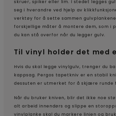
skruer, spiker eller lim. I stedet legges g
seg i hverandre ved hjelp av klikkfunksjon
verktøy for å sette sammen gulvplankene
forskjellige måter å montere dem, som i p
du kan stå overfor når du legger gulv.
Til vinyl holder det med 
Hvis du skal legge vinylgulv, trenger du b
kappsag. Pergos tapetkniv er en stabil kn
dessuten er utmerket for å skjære runde 
Når du bruker kniven, blir det ikke noe st
alt arbeid innendørs og slippe en storopp
vinylplanke skal du markere linjen og bruk