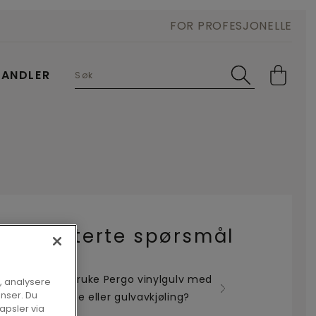
FOR PROFESJONELLE
HANDLER
Relaterte spørsmål
Kan jeg bruke Pergo vinylgulv med
, analysere
onser. Du
gulvvarme eller gulvavkjøling?
apsler via