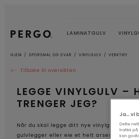
LAMINATGULV
VINYLG
HJEM
SPORSMAL OG SVAR
VINYLGULV
VERKTØY
Tilbake til oversikten
LEGGE VINYLGULV – 
TRENGER JEG?
Ja… vi 
Dette net
Når du skal legge ditt nye vinylgulv, tren
trafikk p
gulvlegger eller eie et helt arsenal med v
kan godta