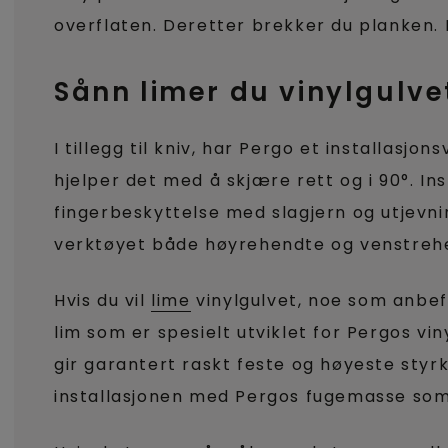
overflaten. Deretter brekker du planken.
Sånn limer du vinylgulve
I tillegg til kniv, har Pergo et installasjon
hjelper det med å skjære rett og i 90°. In
fingerbeskyttelse med slagjern og utjevni
verktøyet både høyrehendte og venstreh
Hvis du vil
lime
vinylgulvet, noe som anbe
lim som er spesielt utviklet for Pergos vin
gir garantert raskt feste og høyeste styr
installasjonen med Pergos fugemasse som f