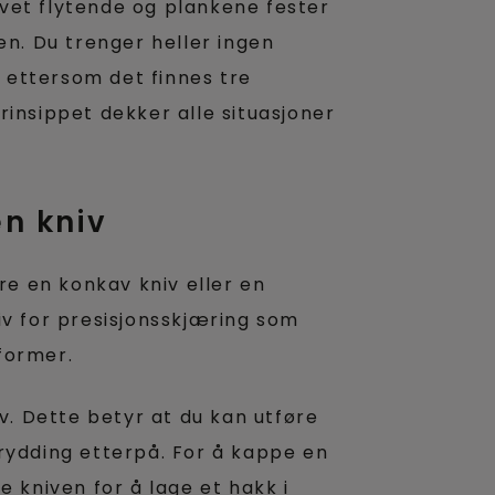
ulvet flytende og plankene fester
en. Du trenger heller ingen
 ettersom det finnes tre
rinsippet dekker alle situasjoner
en kniv
are en konkav kniv eller en
iv for presisjonsskjæring som
former.
øv. Dette betyr at du kan utføre
rydding etterpå. For å kappe en
e kniven for å lage et hakk i