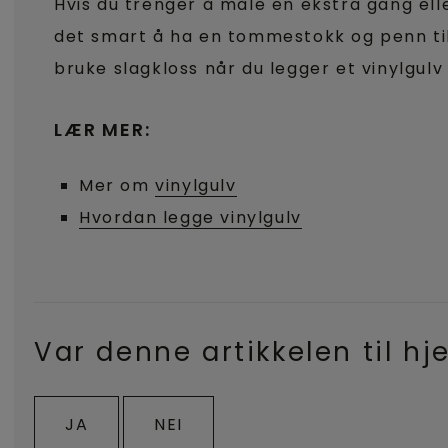
Hvis du trenger å måle en ekstra gang elle
det smart å ha en tommestokk og penn tilg
bruke slagkloss når du legger et vinylgulv
LÆR MER:
Mer om
vinylgulv
Hvordan legge vinylgulv
Var denne artikkelen til hj
JA
NEI