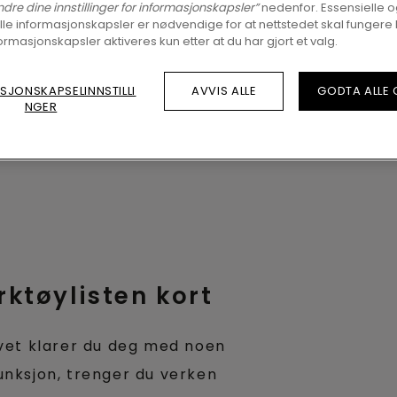
ndre dine innstillinger for informasjonskapsler”
nedenfor. Essensielle 
lle informasjonskapsler er nødvendige for at nettstedet skal fungere 
ormasjonskapsler aktiveres kun etter at du har gjort et valg.
SJONSKAPSELINNSTILLI
AVVIS ALLE
GODTA ALLE
NGER
rktøylisten kort
lvet klarer du deg med noen
unksjon, trenger du verken