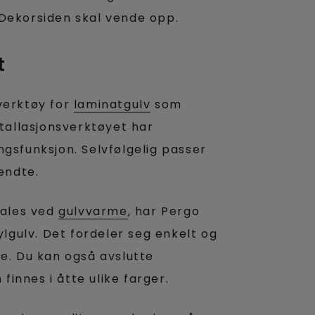
 Dekorsiden skal vende opp.
t
sverktøy for
laminatgulv
som
stallasjonsverktøyet har
ngsfunksjon. Selvfølgelig passer
endte.
fales ved
gulvvarme
, har Pergo
ylgulv. Det fordeler seg enkelt og
ke. Du kan også avslutte
innes i åtte ulike farger.