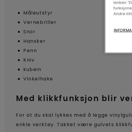
lenken
“E
funksjone
Måleutstyr
Andre inf
Vernebriller
INFORMA
Snor
Hansker
Penn
Kniv
kubein
Vinkelhake
Med klikkfunksjon blir ve
For at du skal lykkes med å legge vinylgu
enkle verktøy. Takket være gulvets klikkf