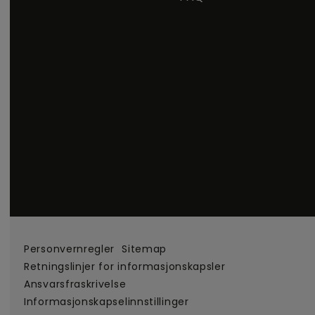
Personvernregler
Sitemap
Retningslinjer for informasjonskapsler
Ansvarsfraskrivelse
Informasjonskapselinnstillinger