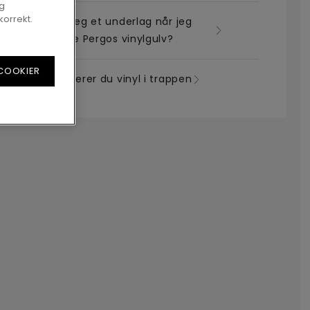
og
korrekt.
Trenger jeg et underlag når jeg
skal legge Pergos vinylgulv?
 COOKIER
Slik monterer du vinyl i trappen