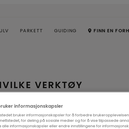
ULV
PARKETT
GUIDING
FINN EN FOR
HVILKE VERKTØY
bruker informasjonskapsler
tstedet bruker informasjonskapsler for å forbedre brukeropplevelsen
ger du verken være profesjonell
å nettstedet, for deling på sosiale medier og for å vise tilpassede ann
erktøy.
 alle informasjonskapsler eller endre innstillingene for informasjonsk