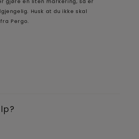
r gjøre en liten markering, så er
jengelig. Husk at du ikke skal
 fra Pergo.
elp?