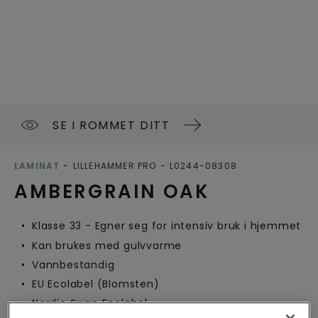
SE I ROMMET DITT
LAMINAT
LILLEHAMMER PRO
L0244-08308
AMBERGRAIN OAK
Klasse 33 - Egner seg for intensiv bruk i hjemmet
Kan brukes med gulvvarme
Vannbestandig
EU Ecolabel (Blomsten)
Nordic Swan Ecolabel