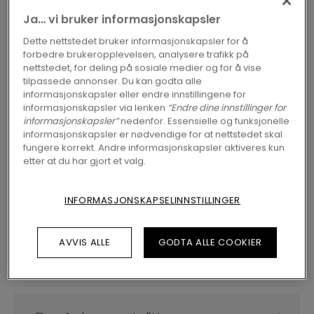
Ja… vi bruker informasjonskapsler
2 varianter
Tilgjengelig i
Dette nettstedet bruker informasjonskapsler for å
forbedre brukeropplevelsen, analysere trafikk på
nettstedet, for deling på sosiale medier og for å vise
FINN EN FORHANDLER NÆR DEG
tilpassede annonser. Du kan godta alle
informasjonskapsler eller endre innstillingene for
Vil du se dette gulvet i virkeligheten? Har du
informasjonskapsler via lenken
“Endre dine innstillinger for
fremdeles spørsmål? Ikke noe problem! Du
informasjonskapsler”
nedenfor. Essensielle og funksjonelle
finner alltid en Pergo-forhandler nær deg.
informasjonskapsler er nødvendige for at nettstedet skal
fungere korrekt. Andre informasjonskapsler aktiveres kun
etter at du har gjort et valg.
INFORMASJONSKAPSELINNSTILLINGER
SØK
AVVIS ALLE
GODTA ALLE COOKIER