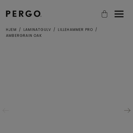
Open search
Open
HJEM
LAMINATGULV
LILLEHAMMER PRO
AMBERGRAIN OAK
Poststed eller postnummer