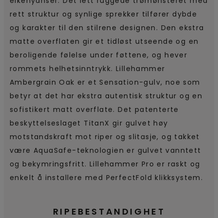
eikenyanser. Det lett ruggede trømønsteret med
rett struktur og synlige sprekker tilfører dybde
og karakter til den stilrene designen. Den ekstra
matte overflaten gir et tidløst utseende og en
beroligende følelse under føttene, og hever
rommets helhetsinntrykk. Lillehammer
Ambergrain Oak er et Sensation-gulv, noe som
betyr at det har ekstra autentisk struktur og en
sofistikert matt overflate. Det patenterte
beskyttelseslaget TitanX gir gulvet høy
motstandskraft mot riper og slitasje, og takket
være AquaSafe-teknologien er gulvet vanntett
og bekymringsfritt. Lillehammer Pro er raskt og
enkelt å installere med PerfectFold klikksystem.
RIPEBESTANDIGHET