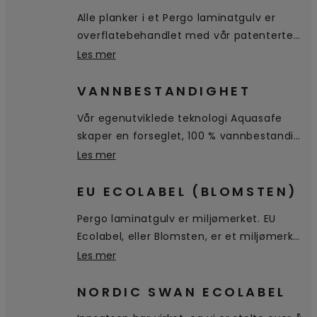
Alle planker i et Pergo laminatgulv er
overflatebehandlet med vår patenterte
TitanX™-teknologi. Dette enestående
Les mer
topplaget beskytter gulvet mot riper og
slitasje, og gjør gulvet hygienisk og lett å
VANNBESTANDIGHET
rengjøre.
Vår egenutviklede teknologi Aquasafe
skaper en forseglet, 100 % vannbestandig
overflate helt ned til fasingen, noe som
Les mer
hindrer at vannet trenger inn i gulvet.
Det blir liggende på overflaten, slik at det
EU ECOLABEL (BLOMSTEN)
er enkelt tørke av.
Pergo laminatgulv er miljømerket. EU
Ecolabel, eller Blomsten, er et miljømerke
for produkter og tjenester som oppfyller
Les mer
strenge miljøkrav gjennom hele
livssyklusen, fra råvarer, utvinning,
NORDIC SWAN ECOLABEL
produksjon, distribusjon og frem til