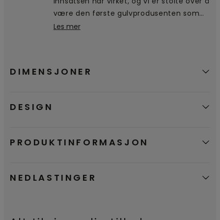
Innsatsen har virket, og vi er stolte over å
kassering.
være den første gulvprodusenten som
mottar og bruker det nordiske
Les mer
miljømerket Svanen. En bekreftelse på at
våre produkter er et godt miljømessig
valg.
DIMENSJONER
DESIGN
PRODUKTINFORMASJON
NEDLASTINGER