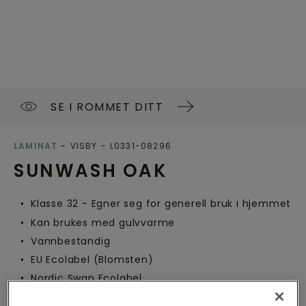
SE I ROMMET DITT
LAMINAT
VISBY
L0331-08296
SUNWASH OAK
Klasse 32 - Egner seg for generell bruk i hjemmet
Kan brukes med gulvvarme
Vannbestandig
EU Ecolabel (Blomsten)
Nordic Swan Ecolabel