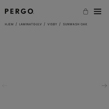
Open search
Open
HJEM
LAMINATGULV
VISBY
SUNWASH OAK
Poststed eller postnummer