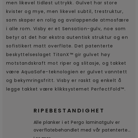
men likevel tidløst uttrykk. Gulvet har store
kvister og mye, men likevel subtil, trestruktur,
som skaper en rolig og avslappende atmosfære
i alle rom. Visby er et Sensation-gulv, noe som
betyr at det har ekstra autentisk struktur og en
sofistikert matt overflate. Det patenterte
beskyttelseslaget TitanX™ gir gulvet høy
motstandskraft mot riper og slitasje, og takket
være AquaSafe-teknologien er gulvet vanntett
og bekymringsfritt. Visby er raskt og enkelt å
legge takket være klikksystemet PerfectFold™.
RIPEBESTANDIGHET
Alle planker i et Pergo laminatgulv er
overflatebehandlet med vår patenterte
TitanX™-teknologi. Dette enestående