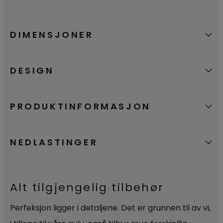
miljømerket Svanen. En bekreftelse på at
våre produkter er et godt miljømessig
valg.
DIMENSJONER
DESIGN
PRODUKTINFORMASJON
NEDLASTINGER
Alt tilgjengelig tilbehør
Perfeksjon ligger i detaljene. Det er grunnen til av vi,