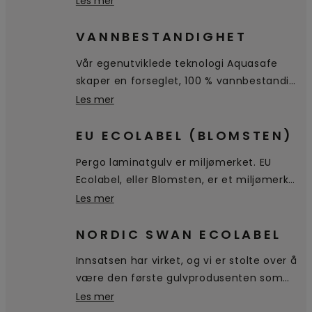
Les mer
topplaget beskytter gulvet mot riper og
slitasje, og gjør gulvet hygienisk og lett å
VANNBESTANDIGHET
rengjøre.
Vår egenutviklede teknologi Aquasafe
skaper en forseglet, 100 % vannbestandig
overflate helt ned til fasingen, noe som
Les mer
hindrer at vannet trenger inn i gulvet.
Det blir liggende på overflaten, slik at det
EU ECOLABEL (BLOMSTEN)
er enkelt tørke av.
Pergo laminatgulv er miljømerket. EU
Ecolabel, eller Blomsten, er et miljømerke
for produkter og tjenester som oppfyller
Les mer
strenge miljøkrav gjennom hele
livssyklusen, fra råvarer, utvinning,
NORDIC SWAN ECOLABEL
produksjon, distribusjon og frem til
Innsatsen har virket, og vi er stolte over å
kassering.
være den første gulvprodusenten som
mottar og bruker det nordiske
Les mer