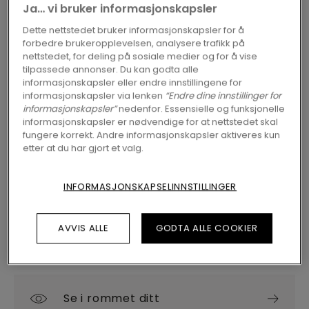
Ja… vi bruker informasjonskapsler
2 varianter
Tilgjengelig i
Dette nettstedet bruker informasjonskapsler for å
forbedre brukeropplevelsen, analysere trafikk på
FINN EN FORHANDLER NÆR DEG
nettstedet, for deling på sosiale medier og for å vise
tilpassede annonser. Du kan godta alle
Vil du se dette gulvet i virkeligheten? Har du
informasjonskapsler eller endre innstillingene for
informasjonskapsler via lenken
“Endre dine innstillinger for
fremdeles spørsmål? Ikke noe problem! Du
informasjonskapsler”
nedenfor. Essensielle og funksjonelle
finner alltid en Pergo-forhandler nær deg.
informasjonskapsler er nødvendige for at nettstedet skal
fungere korrekt. Andre informasjonskapsler aktiveres kun
etter at du har gjort et valg.
INFORMASJONSKAPSELINNSTILLINGER
SØK
AVVIS ALLE
GODTA ALLE COOKIER
Se i rommet ditt