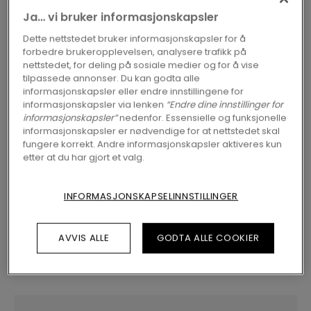
Nordic Swan Ecolabel
Ja… vi bruker informasjonskapsler
Dette nettstedet bruker informasjonskapsler for å
forbedre brukeropplevelsen, analysere trafikk på
nettstedet, for deling på sosiale medier og for å vise
FINN EN FORHANDLER NÆR DEG
tilpassede annonser. Du kan godta alle
informasjonskapsler eller endre innstillingene for
Vil du se dette gulvet i virkeligheten? Har du
informasjonskapsler via lenken
“Endre dine innstillinger for
fremdeles spørsmål? Ikke noe problem! Du
informasjonskapsler”
nedenfor. Essensielle og funksjonelle
finner alltid en Pergo-forhandler nær deg.
informasjonskapsler er nødvendige for at nettstedet skal
fungere korrekt. Andre informasjonskapsler aktiveres kun
etter at du har gjort et valg.
INFORMASJONSKAPSELINNSTILLINGER
SØK
AVVIS ALLE
GODTA ALLE COOKIER