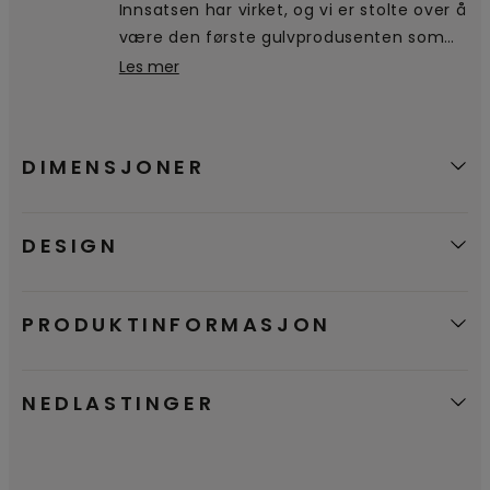
Innsatsen har virket, og vi er stolte over å
kassering.
være den første gulvprodusenten som
mottar og bruker det nordiske
Les mer
miljømerket Svanen. En bekreftelse på at
våre produkter er et godt miljømessig
valg.
DIMENSJONER
DESIGN
PRODUKTINFORMASJON
NEDLASTINGER