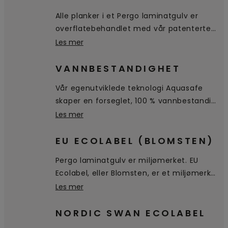
Alle planker i et Pergo laminatgulv er
overflatebehandlet med vår patenterte
TitanX™-teknologi. Dette enestående
Les mer
topplaget beskytter gulvet mot riper og
slitasje, og gjør gulvet hygienisk og lett å
VANNBESTANDIGHET
rengjøre.
Vår egenutviklede teknologi Aquasafe
skaper en forseglet, 100 % vannbestandig
overflate helt ned til fasingen, noe som
Les mer
hindrer at vannet trenger inn i gulvet.
Det blir liggende på overflaten, slik at det
EU ECOLABEL (BLOMSTEN)
er enkelt tørke av.
Pergo laminatgulv er miljømerket. EU
Ecolabel, eller Blomsten, er et miljømerke
for produkter og tjenester som oppfyller
Les mer
strenge miljøkrav gjennom hele
livssyklusen, fra råvarer, utvinning,
NORDIC SWAN ECOLABEL
produksjon, distribusjon og frem til