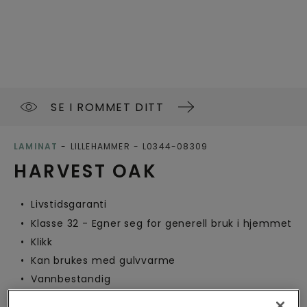
SE I ROMMET DITT
LAMINAT
LILLEHAMMER
L0344-08309
HARVEST OAK
Livstidsgaranti
Klasse 32 - Egner seg for generell bruk i hjemmet
Klikk
Kan brukes med gulvvarme
Vannbestandig
EU Ecolabel (Blomsten)