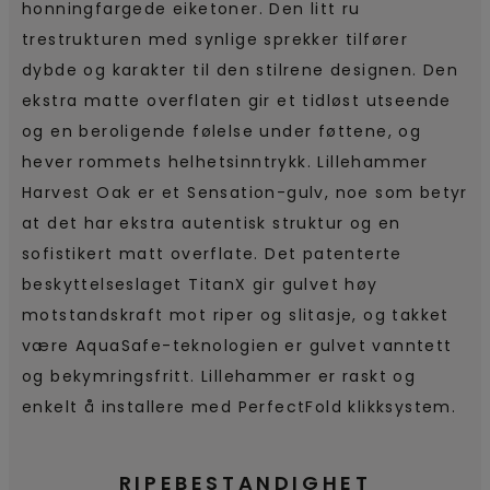
honningfargede eiketoner. Den litt ru
trestrukturen med synlige sprekker tilfører
dybde og karakter til den stilrene designen. Den
ekstra matte overflaten gir et tidløst utseende
og en beroligende følelse under føttene, og
hever rommets helhetsinntrykk. Lillehammer
Harvest Oak er et Sensation-gulv, noe som betyr
at det har ekstra autentisk struktur og en
sofistikert matt overflate. Det patenterte
beskyttelseslaget TitanX gir gulvet høy
motstandskraft mot riper og slitasje, og takket
være AquaSafe-teknologien er gulvet vanntett
og bekymringsfritt. Lillehammer er raskt og
enkelt å installere med PerfectFold klikksystem.
RIPEBESTANDIGHET