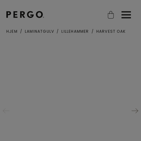
Open search
Open
HJEM
LAMINATGULV
LILLEHAMMER
HARVEST OAK
Poststed eller postnummer