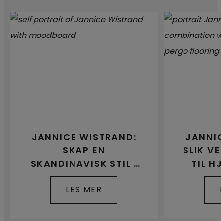
JANNICE WISTRAND:
JANNI
SKAP EN
SLIK V
SKANDINAVISK STIL I
TIL H
HJEMMET DITT
LES MER