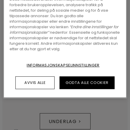
utvalg av matchende tilbehør som
forbedre brukeropplevelsen, analysere trafikk på
gulvlister og profiler, samt
nettstedet, for deling på sosiale medier og for å vise
tilpassede annonser. Du kan godta alle
multifunksjonelle underlag og en
informasjonskapsler eller endre innstillingene for
informasjonskapsler via lenken
“Endre dine innstillinger for
gulvvarme
løsning. Og selvfølgelig alt du
informasjonskapsler”
nedenfor. Essensielle og funksjonelle
trenger for problemfri
installasjon
og
informasjonskapsler er nødvendige for at nettstedet skal
fungere korrekt. Andre informasjonskapsler aktiveres kun
vedlikehold
.
etter at du har gjort et valg.
INFORMASJONSKAPSELINNSTILLINGER
AVVIS ALLE
GODTA ALLE COOKIER
UNDERLAG >