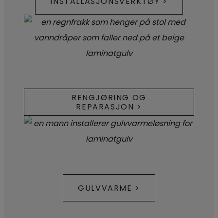
INSTALLASJONSVERKTØY >
RENGJØRING OG
REPARASJON >
GULVVARME >