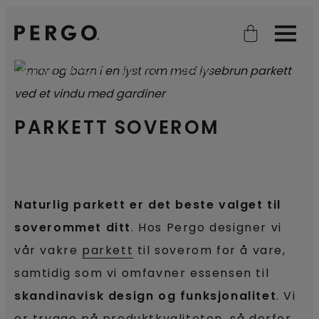
Open search
Open
HJEM
PARKETT
PARKETT SOVEROM
PARKETT SOVEROM
Naturlig parkett er det beste valget til
soverommet ditt
. Hos Pergo designer vi
vår vakre
parkett
til soverom for å vare,
samtidig som vi omfavner essensen til
skandinavisk design og funksjonalitet
. Vi
er trygge på produktkvaliteten, så derfor