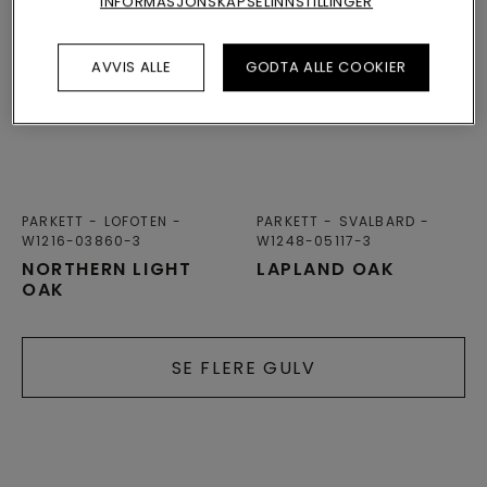
INFORMASJONSKAPSELINNSTILLINGER
AVVIS ALLE
GODTA ALLE COOKIER
PARKETT
LOFOTEN
PARKETT
SVALBARD
W1216-03860-3
W1248-05117-3
NORTHERN LIGHT
LAPLAND OAK
OAK
SE FLERE GULV