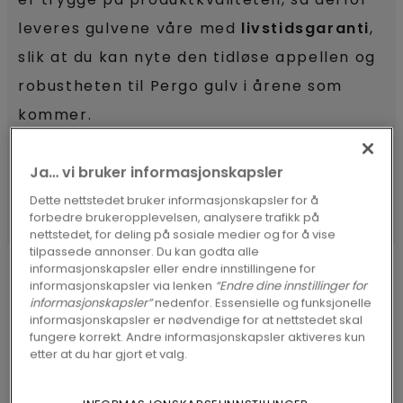
leveres gulvene våre med
livstidsgaranti
,
slik at du kan nyte den tidløse appellen og
robustheten til Pergo gulv i årene som
kommer.
UTFORSK VÅRE PARKETTGULV TIL
Ja… vi bruker informasjonskapsler
SOVEROM
Dette nettstedet bruker informasjonskapsler for å
forbedre brukeropplevelsen, analysere trafikk på
nettstedet, for deling på sosiale medier og for å vise
tilpassede annonser. Du kan godta alle
informasjonskapsler eller endre innstillingene for
informasjonskapsler via lenken
“Endre dine innstillinger for
informasjonskapsler”
nedenfor. Essensielle og funksjonelle
informasjonskapsler er nødvendige for at nettstedet skal
PARKETT SOVEROM
fungere korrekt. Andre informasjonskapsler aktiveres kun
etter at du har gjort et valg.