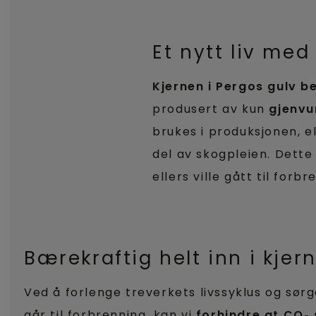
Et nytt liv me
Kjernen i Pergos gulv b
produsert av kun
gjenvu
brukes i produksjonen, el
del av skogpleien. Dette 
ellers ville gått til forbr
Bærekraftig helt inn i kjer
Ved å forlenge treverkets livssyklus og sørg
går til forbrenning, kan vi
forhindre at CO₂ s