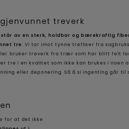
d gjenvunnet treverk
estår av en sterk, holdbar og bærekraftig fibe
nnet tre
. Vi tar imot tynne trefliser fra sagbru
ler bruker treverk fra trær som har blitt felt l
er tre i en kvalitet som ikke kan brukes i noen a
enning eller deponering. Så å si ingenting går til s
nen
e for at det ikke
lippes ut i