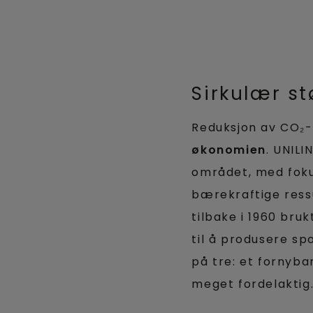
Sirkulær st
Reduksjon av CO₂-
økonomien
. UNILI
området, med foku
bærekraftige ress
tilbake i 1960 brukt
til å produsere sp
på tre: et fornyba
meget fordelaktig