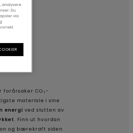
, analysere
onser. Du
apsler via
og
korrekt.
 COOKIER
r forårsaker CO₂-
tigste materiale i sine
n energi
ved slutten av
ykket
. Finn ut hvordan
jon og bærekraft siden