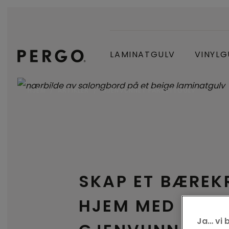
LAMINATGULV
VINYLG
HJEM
ARTIKLER
GJENVUNNET PARKETTGULV
SKAP ET BÆREK
HJEM MED
Ja… vi 