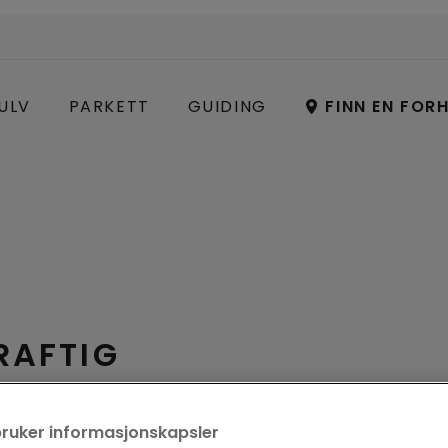
ULV
PARKETT
GUIDING
FINN EN FOR
RAFTIG
bruker informasjonskapsler