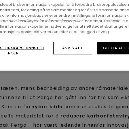
tstedet bruker informasjonskapsler for å forbedre brukeropplevelsen
å nettstedet, for deling på sosiale medier og for å vise tilpassede ann
 alle informasjonskapsler eller endre innstillingene for informasjonsk
ndre dine innstillinger for informasjonskapsler”
nedenfor. Essensielle 
lle informasjonskapsler er nødvendige for at nettstedet skal fungere 
ormasjonskapsler aktiveres kun etter at du har gjort et valg.
SJONSKAPSELINNSTILLI
AVVIS ALLE
GODTA ALLE
NGER
sfæren, mens bearbeiding av andre råmateriale
runnene til at Pergo har gått inn for tre som vik
. Som en
fornybar kilde
som kan brukes til
grøn
ideelle materialet for å
redusere karbonfotavtr
bak Pergo – har vært ledende innenfor innovas