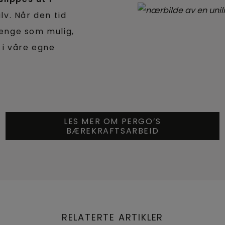
ulv. Når den tid
lenge som mulig,
i våre egne
LES MER OM PERGO’S
BÆREKRAFTSARBEID
RELATERTE ARTIKLER