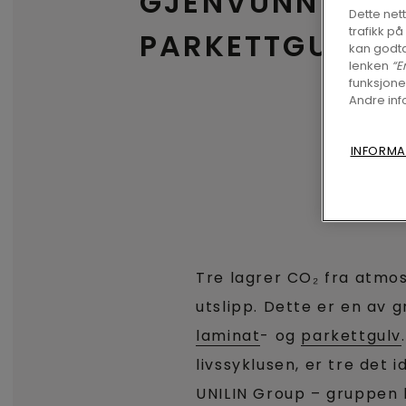
GJENVUNNET
Dette net
trafikk p
PARKETTGULV
kan godta
lenken
“E
funksjone
Andre inf
INFORMA
Tre lagrer CO₂ fra atmo
utslipp. Dette er en av g
laminat
- og
parkettgulv
livssyklusen, er tre det 
UNILIN Group – gruppen 