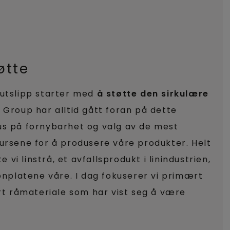
øtte
utslipp starter med
å støtte den sirkulære
N Group har alltid gått foran på dette
s på fornybarhet og valg av de mest
ursene for å produsere våre produkter. Helt
e vi linstrå, et avfallsprodukt i linindustrien,
onplatene våre. I dag fokuserer vi primært
rt råmateriale som har vist seg å være
.