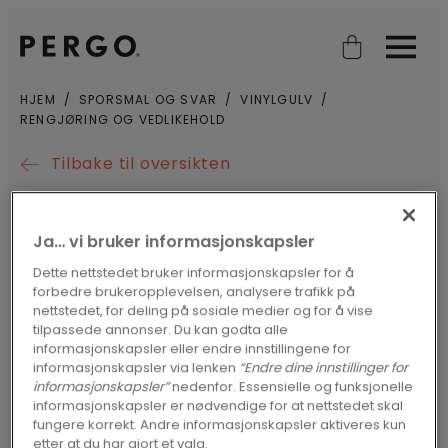
Open search
Open
HJEM
SPORSMAL OG SVAR
VINYLGULV
RENGJØRING OG VEDLIKEHOLD
Tilbake til oversikten
HVORDAN RENGJØR OG
Ja… vi bruker informasjonskapsler
VEDLIKEHOLDER JEG
Dette nettstedet bruker informasjonskapsler for å
PERGOS VINYLGULV?
forbedre brukeropplevelsen, analysere trafikk på
nettstedet, for deling på sosiale medier og for å vise
tilpassede annonser. Du kan godta alle
informasjonskapsler eller endre innstillingene for
Pergos vinylgulv er
svært enkle å holde
informasjonskapsler via lenken
“Endre dine innstillinger for
informasjonskapsler”
nedenfor. Essensielle og funksjonelle
rene
. Bruk en vanlig kost, en
informasjonskapsler er nødvendige for at nettstedet skal
mikrofiberklut, en støvsuger eller en
fungere korrekt. Andre informasjonskapsler aktiveres kun
etter at du har gjort et valg.