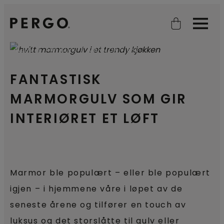
Open search
Open
HJEM
ARTIKLER
MARMOR VINYL
FANTASTISK
MARMORGULV SOM GIR
INTERIØRET ET LØFT
Marmor ble populært – eller ble populært
igjen – i hjemmene våre i løpet av de
seneste årene og tilfører en touch av
luksus og det storslåtte til gulv eller