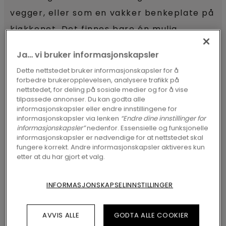
vegger, eller som en vakker benkeplate på
kjøkkenet. Det finnes bare én mulig
nedside: prisen. Heldigvis finnes det en like
Ja… vi bruker informasjonskapsler
vakker og mer budsjettvennlig løsning:
Dette nettstedet bruker informasjonskapsler for å
vinylgulv med marmor mønster.
forbedre brukeropplevelsen, analysere trafikk på
nettstedet, for deling på sosiale medier og for å vise
tilpassede annonser. Du kan godta alle
informasjonskapsler eller endre innstillingene for
OPPDAG VÅRE VINYLGULV I MARMOR
informasjonskapsler via lenken
“Endre dine innstillinger for
informasjonskapsler”
nedenfor. Essensielle og funksjonelle
informasjonskapsler er nødvendige for at nettstedet skal
fungere korrekt. Andre informasjonskapsler aktiveres kun
Samme marmor design,
etter at du har gjort et valg.
sterkere ytelser
INFORMASJONSKAPSELINNSTILLINGER
En samling av
vinylgulv
med ultra-realistisk
marmor-mønster: dette er Italiensk
AVVIS ALLE
GODTA ALLE COOKIER
marmor. Til forskjell fra et virkelig