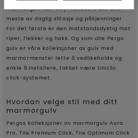
marmorgulv kan vinyl håndtere det aller
meste av daglig slitasje og påkjenninger.
For det første er den motstandsdyktig mot
riper, flekker og hakk. Og som alle Pergo
gulv er våre kolleksjoner av gulv med
marmormønster lette å vedlikeholde og
enkle å installere, takket være Uniclic
click-systemet.
Hvordan velge stil med ditt
marmorgulv
Pergos kolleksjoner av marmorgulv Aura
Pro, Tile Premium Click, Tile Optimum Click