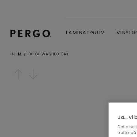
LAMINATGULV
VINYLG
HJEM
BEIGE WASHED OAK
Poststed eller postnummer
Open image in lightbox
Ja… vi 
Dette net
trafikk p