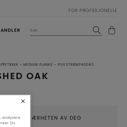
FOR PROFESJONELLE
HANDLER
APPETREKK - MEDIUM PLANKE
PGVSTRBMP40080
SHED OAK
HANDLER I NÆRHETEN AV DEG
, analysere
onser. Du