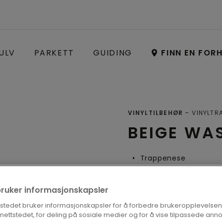
ULV
PARKETT
GUIDING
FINN EN FOR
VINYLTILBEHØR
VINYLTR
BEIGE WA
Trappenese
bruker informasjonskapsler
FINN EN FOR
tstedet bruker informasjonskapsler for å forbedre brukeropplevelsen
å nettstedet, for deling på sosiale medier og for å vise tilpassede ann