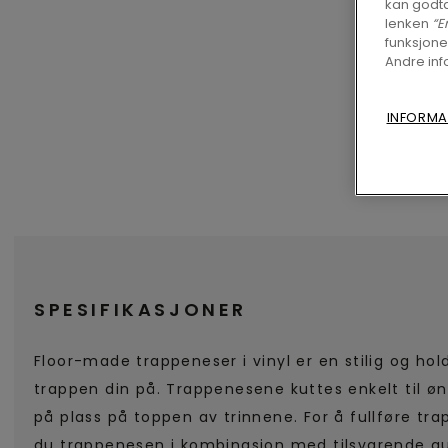
kan godta
lenken
“E
funksjone
Andre inf
INFORMA
SPESIFIKASJONER
Floor-made trappeneser i vinyl er en stilig og ho
trappen din på. Trappenesene kuttes enkelt til øn
på plass på toppen av trinnene. For å fullføre tr
du trappenesen i kombinasjon med tilsvarende gu