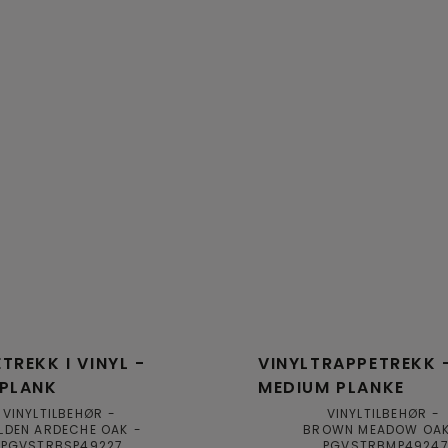
TREKK I VINYL -
VINYLTRAPPETREKK 
 PLANK
MEDIUM PLANKE
VINYLTILBEHØR
VINYLTILBEHØR
LDEN ARDECHE OAK
BROWN MEADOW OA
PGVSTRBSP49227
PGVSTRBMP4924