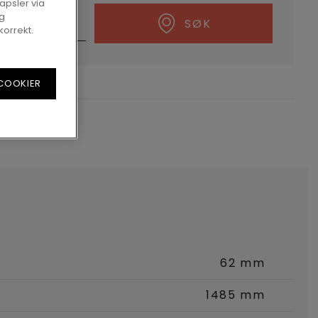
apsler via
og
SØK
korrekt.
 COOKIER
62 mm
1485 mm