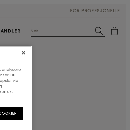
FOR PROFESJONELLE
HANDLER
, analysere
onser. Du
apsler via
og
korrekt.
 COOKIER