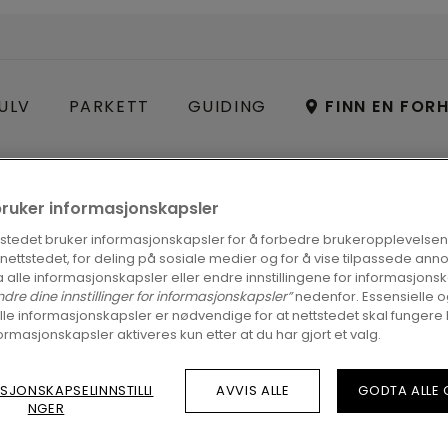
ULV
PARKETT
GUIDING
FINN EN FOR
bruker informasjonskapsler
tstedet bruker informasjonskapsler for å forbedre brukeropplevelsen
å nettstedet, for deling på sosiale medier og for å vise tilpassede ann
 alle informasjonskapsler eller endre innstillingene for informasjonsk
ndre dine innstillinger for informasjonskapsler”
nedenfor. Essensielle 
lle informasjonskapsler er nødvendige for at nettstedet skal fungere 
0
ormasjonskapsler aktiveres kun etter at du har gjort et valg.
SJONSKAPSELINNSTILLI
AVVIS ALLE
GODTA ALLE
NGER