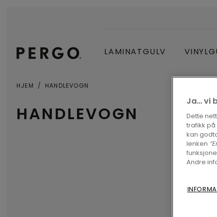
LAMINATGULV
VINYLG
HJEM
HANDLEVOGN
Ja… vi 
HANDLEVOGN
Dette net
trafikk p
kan godta
lenken
“E
funksjone
Andre inf
INFORMA