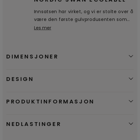
produksjon, distribusjon og frem til
Innsatsen har virket, og vi er stolte over å
kassering.
være den første gulvprodusenten som
mottar og bruker det nordiske
Les mer
miljømerket Svanen. En bekreftelse på at
våre produkter er et godt miljømessig
valg.
DIMENSJONER
DESIGN
PRODUKTINFORMASJON
NEDLASTINGER