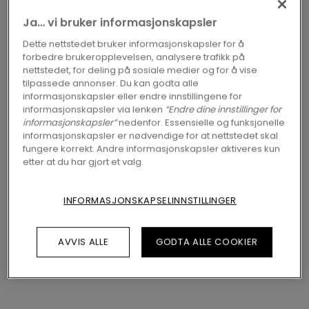
Nordic Swan Ecolabel
Ja… vi bruker informasjonskapsler
Dette nettstedet bruker informasjonskapsler for å
2 varianter
Tilgjengelig i
forbedre brukeropplevelsen, analysere trafikk på
nettstedet, for deling på sosiale medier og for å vise
tilpassede annonser. Du kan godta alle
FINN EN FORHANDLER NÆR DEG
informasjonskapsler eller endre innstillingene for
informasjonskapsler via lenken
“Endre dine innstillinger for
Vil du se dette gulvet i virkeligheten? Har du
informasjonskapsler”
nedenfor. Essensielle og funksjonelle
fremdeles spørsmål? Ikke noe problem! Du
informasjonskapsler er nødvendige for at nettstedet skal
finner alltid en Pergo-forhandler nær deg.
fungere korrekt. Andre informasjonskapsler aktiveres kun
etter at du har gjort et valg.
INFORMASJONSKAPSELINNSTILLINGER
SØK
AVVIS ALLE
GODTA ALLE COOKIER