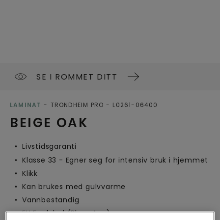
SE I ROMMET DITT
LAMINAT
TRONDHEIM PRO
L0261-06400
BEIGE OAK
Livstidsgaranti
Klasse 33 - Egner seg for intensiv bruk i hjemmet
Klikk
Kan brukes med gulvvarme
Vannbestandig
EU Ecolabel (Blomsten)