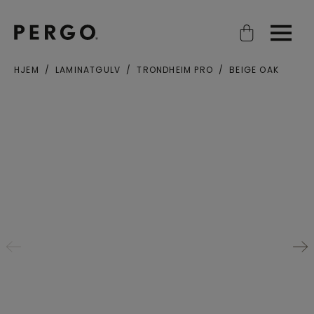
Open search
Open
HJEM
LAMINATGULV
TRONDHEIM PRO
BEIGE OAK
Poststed eller postnummer