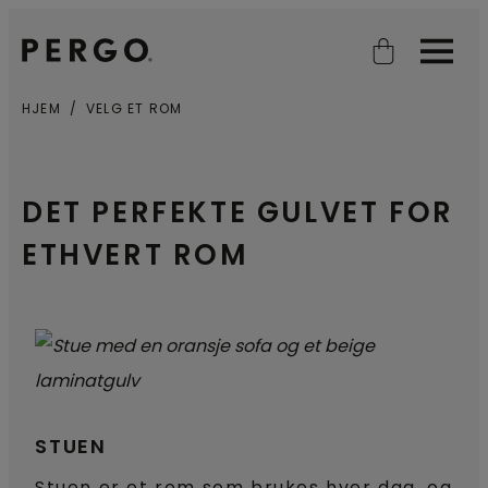
Open search
Open
HJEM
VELG ET ROM
DET PERFEKTE GULVET FOR
ETHVERT ROM
STUEN
Stuen er et rom som brukes hver dag, og