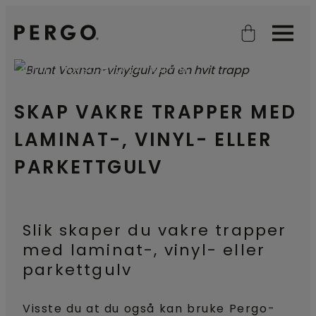
Open search
Open
HJEM
PERGO-GULV PÅ TRAPPENE
SKAP VAKRE TRAPPER MED
LAMINAT-, VINYL- ELLER
PARKETTGULV
Slik skaper du vakre trapper
med laminat-, vinyl- eller
parkettgulv
Visste du at du også kan bruke Pergo-