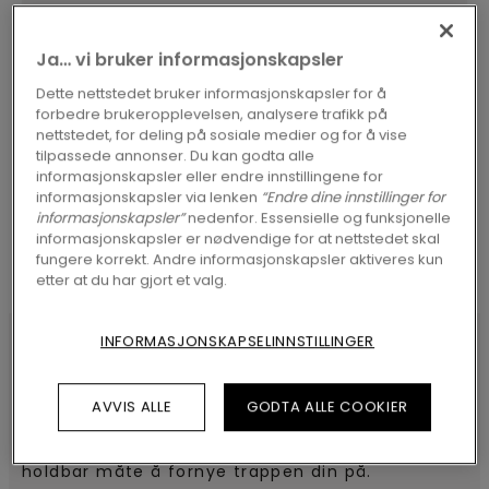
Ja… vi bruker informasjonskapsler
Dette nettstedet bruker informasjonskapsler for å
forbedre brukeropplevelsen, analysere trafikk på
SØK
nettstedet, for deling på sosiale medier og for å vise
tilpassede annonser. Du kan godta alle
informasjonskapsler eller endre innstillingene for
informasjonskapsler via lenken
“Endre dine innstillinger for
informasjonskapsler”
nedenfor. Essensielle og funksjonelle
informasjonskapsler er nødvendige for at nettstedet skal
fungere korrekt. Andre informasjonskapsler aktiveres kun
etter at du har gjort et valg.
INFORMASJONSKAPSELINNSTILLINGER
SPESIFIKASJONER
AVVIS ALLE
GODTA ALLE COOKIER
Floor-made trappeneser i vinyl er en stilig og
holdbar måte å fornye trappen din på.