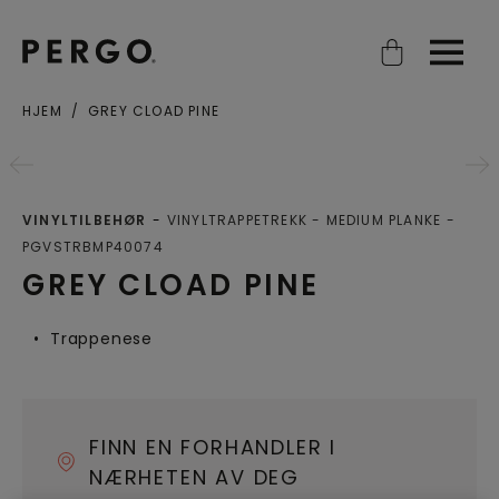
Open search
Open
HJEM
GREY CLOAD PINE
Poststed eller postnummer
VINYLTILBEHØR
VINYLTRAPPETREKK - MEDIUM PLANKE
PGVSTRBMP40074
GREY CLOAD PINE
Trappenese
FINN EN FORHANDLER I
NÆRHETEN AV DEG