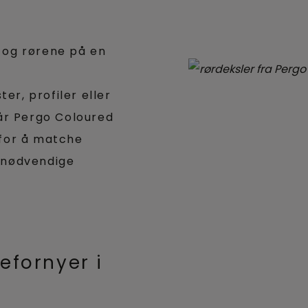
 og rørene på en
er, profiler eller
år Pergo Coloured
r for å matche
n nødvendige
efornyer i