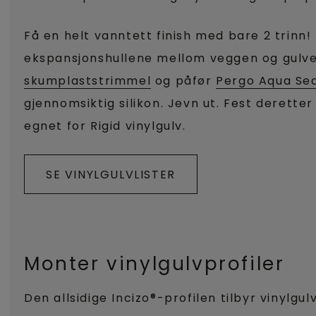
Få en helt vanntett finish med bare 2 trinn! 
ekspansjonshullene mellom veggen og gul
skumplaststrimmel
og påfør
Pergo Aqua Se
gjennomsiktig silikon. Jevn ut. Fest deretter
egnet for Rigid vinylgulv.
SE VINYLGULVLISTER
Monter vinylgulvprofiler
Den allsidige Incizo®-profilen tilbyr vinylgu