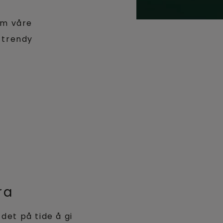
om våre
 trendy
ra
 det på tide å gi