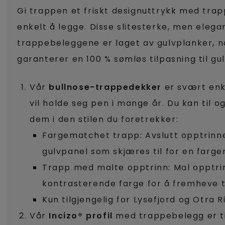
Gi trappen et friskt designuttrykk med tra
enkelt å legge. Disse slitesterke, men elega
trappebeleggene er laget av gulvplanker, 
garanterer en 100 % sømløs tilpasning til gul
Vår
bullnose-trappedekker
er svært enkl
vil holde seg pen i mange år. Du kan til o
dem i den stilen du foretrekker:
Fargematchet trapp: Avslutt opptrinn
gulvpanel som skjæres til for en farg
Trapp med malte opptrinn: Mal opptri
kontrasterende farge for å fremheve 
Kun tilgjengelig for Lysefjord og Otra Ri
Vår
Incizo® profil
med trappebelegg er til