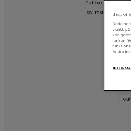
Fullfør prosjekte
av matchende gul
Ja… vi 
Dette net
trafikk p
kan godta
lenken
“E
funksjone
Andre inf
INFORMA
Gul