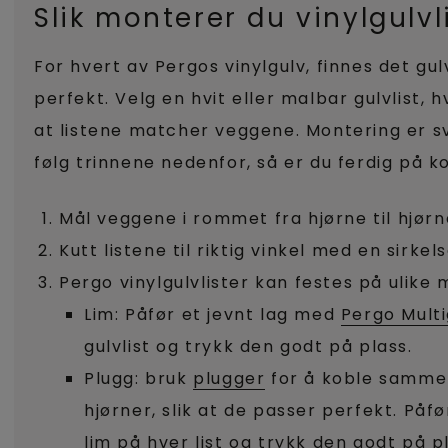
Slik monterer du vinylgulvl
For hvert av Pergos vinylgulv, finnes det gu
perfekt. Velg en hvit eller malbar gulvlist, 
at listene matcher veggene. Montering er s
følg trinnene nedenfor, så er du ferdig på ko
Mål veggene i rommet fra hjørne til hjørn
Kutt listene til riktig vinkel med en sirkel
Pergo vinylgulvlister kan festes på ulike 
Lim: Påfør et jevnt lag med
Pergo Multi
gulvlist og trykk den godt på plass.
Plugg: bruk
plugger
for å koble sammen 
hjørner, slik at de passer perfekt. Påf
lim på hver list og trykk den godt på p