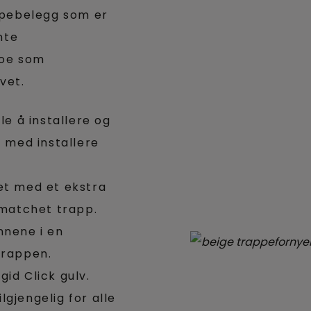
ppebelegg som er
nte
noe som
vet.
e å installere og
g med installere
et med et ekstra
ematchet trapp.
nnene i en
trappen.
gid Click gulv.
gjengelig for alle