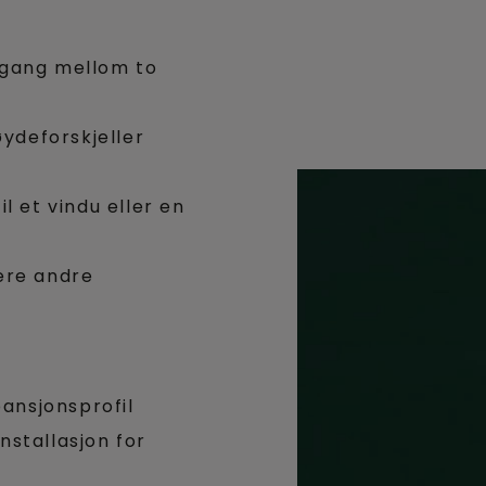
rgang mellom to
øydeforskjeller
l et vindu eller en
ere andre
spansjonsprofil
nstallasjon for