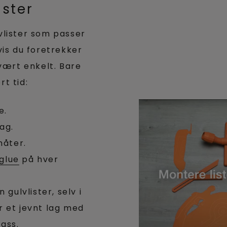
ister
lvlister som passer
hvis du foretrekker
vært enkelt. Bare
rt tid:
e.
sag.
måter.
glue
på hver
gulvlister, selv i
ør et jevnt lag med
lass.