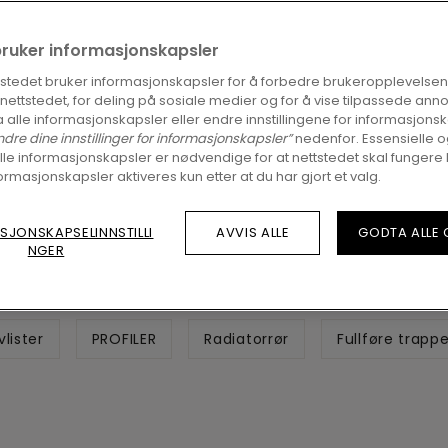
t med stil! Etter at
vinylgulvet
er lagt, finnes de
vlister og profiler å velge mellom. Her er alt d
bruker informasjonskapsler
for at alle detaljene skal bli riktige.
tstedet bruker informasjonskapsler for å forbedre brukeropplevelsen
å nettstedet, for deling på sosiale medier og for å vise tilpassede ann
 alle informasjonskapsler eller endre innstillingene for informasjonsk
ndre dine innstillinger for informasjonskapsler”
nedenfor. Essensielle 
SE ALT TILBEHØR
lle informasjonskapsler er nødvendige for at nettstedet skal fungere 
ormasjonskapsler aktiveres kun etter at du har gjort et valg.
SJONSKAPSELINNSTILLI
AVVIS ALLE
GODTA ALLE
NGER
vlister
PROFILER
Radiatorrør
Fullføre trapp