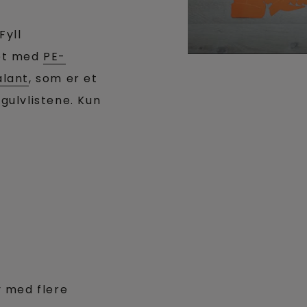
Fyll
vet med
PE-
alant
, som er et
 gulvlistene. Kun
lv med flere