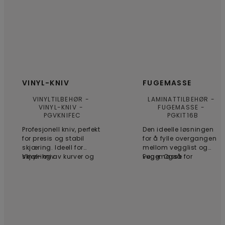
VINYL-KNIV
FUGEMASSE
VINYLTILBEHØR
LAMINATTILBEHØR
VINYL-KNIV
FUGEMASSE
PGVKNIFEC
PGKIT16B
Profesjonell kniv, perfekt
Den ideelle løsningen
for presis og stabil
for å fylle overgangen
skjæring. Ideell for
mellom vegglist og
skjæring av kurver og
Vinyl-kniv
vegg. Også for
Fugemasse
former. 6 blader
overganger som ikke
inkludert.
kan avsluttes med
vegglist, lister eller
rørdeksler. En tube gir
25 løpemeter.