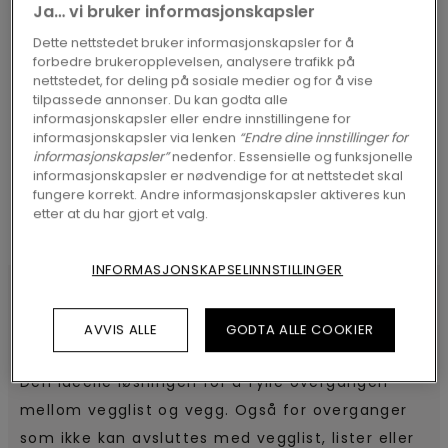
Ja… vi bruker informasjonskapsler
Dette nettstedet bruker informasjonskapsler for å
forbedre brukeropplevelsen, analysere trafikk på
nettstedet, for deling på sosiale medier og for å vise
SØK
tilpassede annonser. Du kan godta alle
informasjonskapsler eller endre innstillingene for
informasjonskapsler via lenken
“Endre dine innstillinger for
informasjonskapsler”
nedenfor. Essensielle og funksjonelle
informasjonskapsler er nødvendige for at nettstedet skal
fungere korrekt. Andre informasjonskapsler aktiveres kun
etter at du har gjort et valg.
INFORMASJONSKAPSELINNSTILLINGER
AVVIS ALLE
GODTA ALLE COOKIER
SPESIFIKASJONER
Den ideelle løsningen for å fylle overgangen
mellom vegglist og vegg. Også for overganger
som ikke kan avsluttes med vegglist, lister eller