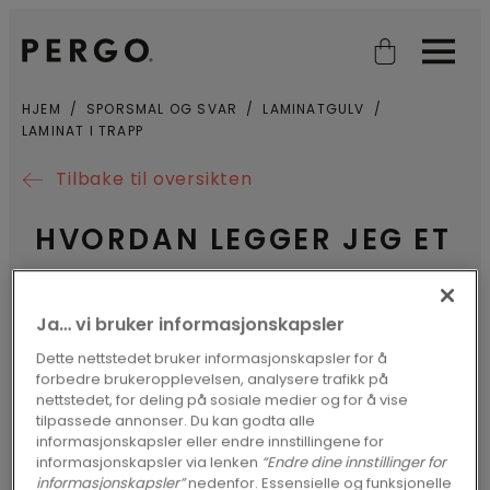
Open search
Open
HJEM
SPORSMAL OG SVAR
LAMINATGULV
LAMINAT I TRAPP
Tilbake til oversikten
HVORDAN LEGGER JEG ET
PERGO LAMINATGULV I
EN TRAPP?
Ja… vi bruker informasjonskapsler
Dette nettstedet bruker informasjonskapsler for å
forbedre brukeropplevelsen, analysere trafikk på
Du må
lime
Pergo-gulvet når du skal
nettstedet, for deling på sosiale medier og for å vise
tilpassede annonser. Du kan godta alle
legge det i en trapp. Bruk et sterkt lim
informasjonskapsler eller endre innstillingene for
fra en tube. Som trappenese bruker du
informasjonskapsler via lenken
“Endre dine innstillinger for
informasjonskapsler”
nedenfor. Essensielle og funksjonelle