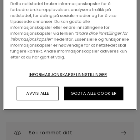
Dette nettstedet bruker informasjonskapsler for å
forbedre brukeropplevelsen, analysere trafikk på
nettstedet, for deling på sosiale medier og for å vise
tilpassede annonser. Du kan godta alle
FINN EN FORHANDLER NÆR DEG
informasjonskapsler eller endre innstillingene for
informasjonskapsler via lenken
“Endre dine innstillinger for
Vil du se dette gulvet i virkeligheten? Har du
informasjonskapsler”
nedenfor. Essensielle og funksjonelle
fremdeles spørsmål? Ikke noe problem! Du
informasjonskapsler er nødvendige for at nettstedet skal
finner alltid en Pergo-forhandler nær deg.
fungere korrekt. Andre informasjonskapsler aktiveres kun
etter at du har gjort et valg.
INFORMASJONSKAPSELINNSTILLINGER
SØK
AVVIS ALLE
GODTA ALLE COOKIER
Se i rommet ditt