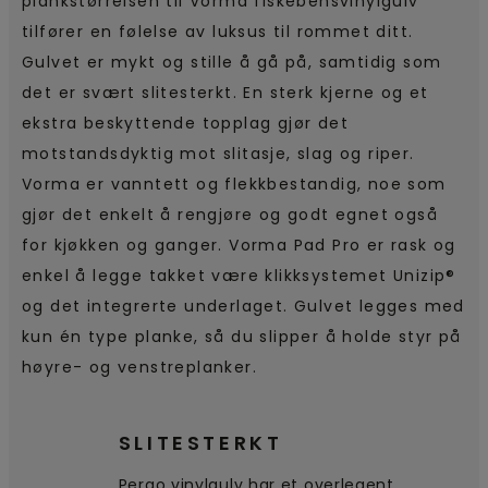
plankstørrelsen til Vorma fiskebensvinylgulv
tilfører en følelse av luksus til rommet ditt.
Gulvet er mykt og stille å gå på, samtidig som
det er svært slitesterkt. En sterk kjerne og et
ekstra beskyttende topplag gjør det
motstandsdyktig mot slitasje, slag og riper.
Vorma er vanntett og flekkbestandig, noe som
gjør det enkelt å rengjøre og godt egnet også
for kjøkken og ganger. Vorma Pad Pro er rask og
enkel å legge takket være klikksystemet Unizip®
og det integrerte underlaget. Gulvet legges med
kun én type planke, så du slipper å holde styr på
høyre- og venstreplanker.
SLITESTERKT
Pergo vinylgulv har et overlegent