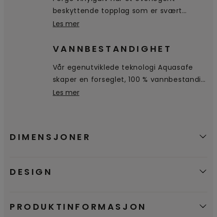
beskyttende topplag som er svært
bestandig mot riper, flekker og slitasje.
Les mer
VANNBESTANDIGHET
Vår egenutviklede teknologi Aquasafe
skaper en forseglet, 100 % vannbestandig
overflate helt ned til fasingen, noe som
Les mer
hindrer at vannet trenger inn i gulvet.
Det blir liggende på overflaten, slik at det
er enkelt tørke av.
DIMENSJONER
DESIGN
PRODUKTINFORMASJON