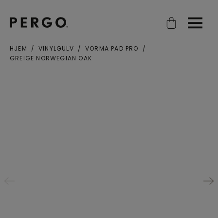
Open search
Open
HJEM
VINYLGULV
VORMA PAD PRO
GREIGE NORWEGIAN OAK
Poststed eller postnummer