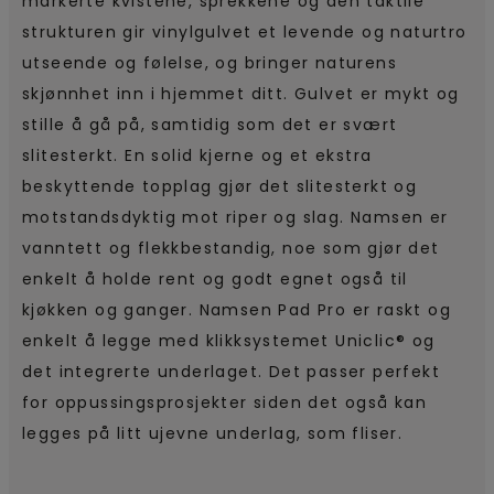
markerte kvistene, sprekkene og den taktile
strukturen gir vinylgulvet et levende og naturtro
utseende og følelse, og bringer naturens
skjønnhet inn i hjemmet ditt. Gulvet er mykt og
stille å gå på, samtidig som det er svært
slitesterkt. En solid kjerne og et ekstra
beskyttende topplag gjør det slitesterkt og
motstandsdyktig mot riper og slag. Namsen er
vanntett og flekkbestandig, noe som gjør det
enkelt å holde rent og godt egnet også til
kjøkken og ganger. Namsen Pad Pro er raskt og
enkelt å legge med klikksystemet Uniclic® og
det integrerte underlaget. Det passer perfekt
for oppussingsprosjekter siden det også kan
legges på litt ujevne underlag, som fliser.