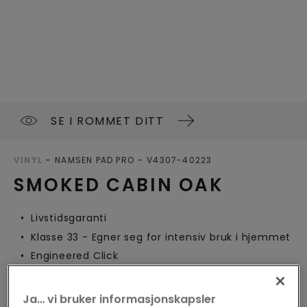
SE I ROMMET DITT
VINYL
NAMSEN PAD PRO
V4307-40223
SMOKED CABIN OAK
Livstidsgaranti
Klasse 33 - Egner seg for intensiv bruk i hjemmet
Engineered Click
Kan brukes med gulvvarme
Integrert underlag
Ja… vi bruker informasjonskapsler