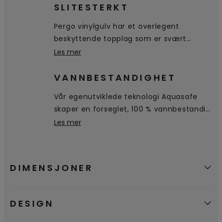
SLITESTERKT
Pergo vinylgulv har et overlegent
beskyttende topplag som er svært
bestandig mot riper, flekker og slitasje.
Les mer
VANNBESTANDIGHET
Vår egenutviklede teknologi Aquasafe
skaper en forseglet, 100 % vannbestandig
overflate helt ned til fasingen, noe som
Les mer
hindrer at vannet trenger inn i gulvet.
Det blir liggende på overflaten, slik at det
er enkelt tørke av.
DIMENSJONER
DESIGN