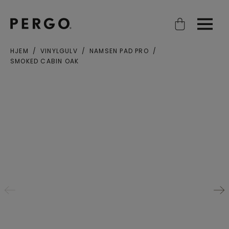
Open search
Open
HJEM
VINYLGULV
NAMSEN PAD PRO
SMOKED CABIN OAK
Poststed eller postnummer