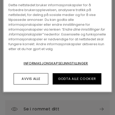
Dette nettstedet bruker informasjonskapsler for å
forbedre brukeropplevelsen, analysere trafikk på
nettstedet, for deling på sosiale medier og for å vise
FINN EN FORHANDLER NÆR DEG
tilpassede annonser. Du kan godta alle
informasjonskapsler eller endre innstillingene for
Vil du se dette gulvet i virkeligheten? Har du
informasjonskapsler via lenken
“Endre dine innstillinger for
fremdeles spørsmål? Ikke noe problem! Du
informasjonskapsler”
nedenfor. Essensielle og funksjonelle
finner alltid en Pergo-forhandler nær deg.
informasjonskapsler er nødvendige for at nettstedet skal
fungere korrekt. Andre informasjonskapsler aktiveres kun
etter at du har gjort et valg.
INFORMASJONSKAPSELINNSTILLINGER
SØK
AVVIS ALLE
GODTA ALLE COOKIER
Se i rommet ditt