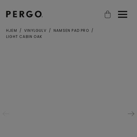
Open search
Open
HJEM
VINYLGULV
NAMSEN PAD PRO
LIGHT CABIN OAK
Poststed eller postnummer