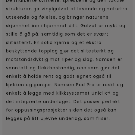
De markerte kvistene, sprekkene og den taktile
strukturen gir vinylgulvet et levende og naturtro
utseende og følelse, og bringer naturens
skjønnhet inn i hjemmet ditt. Gulvet er mykt og
stille å gå på, samtidig som det er svært
slitesterkt. En solid kjerne og et ekstra
beskyttende topplag gjør det slitesterkt og
motstandsdyktig mot riper og slag. Namsen er
vanntett og flekkbestandig, noe som gjør det
enkelt å holde rent og godt egnet også til
kjøkken og ganger. Namsen Pad Pro er raskt og
enkelt å legge med klikksystemet Uniclic® og
det integrerte underlaget. Det passer perfekt
for oppussingsprosjekter siden det også kan
legges på litt ujevne underlag, som fliser.