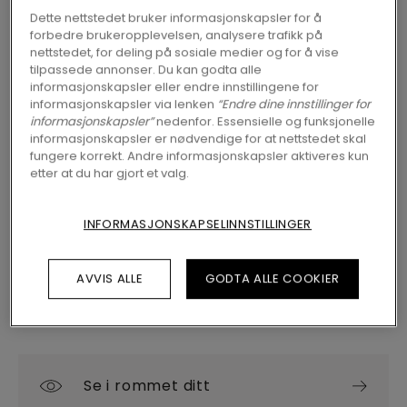
Dette nettstedet bruker informasjonskapsler for å
forbedre brukeropplevelsen, analysere trafikk på
nettstedet, for deling på sosiale medier og for å vise
FINN EN FORHANDLER NÆR DEG
tilpassede annonser. Du kan godta alle
informasjonskapsler eller endre innstillingene for
Vil du se dette gulvet i virkeligheten? Har du
informasjonskapsler via lenken
“Endre dine innstillinger for
fremdeles spørsmål? Ikke noe problem! Du
informasjonskapsler”
nedenfor. Essensielle og funksjonelle
finner alltid en Pergo-forhandler nær deg.
informasjonskapsler er nødvendige for at nettstedet skal
fungere korrekt. Andre informasjonskapsler aktiveres kun
etter at du har gjort et valg.
INFORMASJONSKAPSELINNSTILLINGER
SØK
AVVIS ALLE
GODTA ALLE COOKIER
Se i rommet ditt