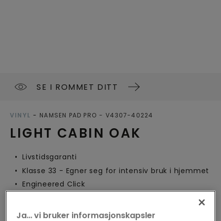
SE I ROMMET DITT
VINYL
NAMSEN PAD PRO
V4307-40224
LIGHT CABIN OAK
Livstidsgaranti
Klasse 33 - Egner seg for intensiv bruk i hjemmet
Engineered Click
Kan brukes med gulvvarme
Integrert underlag
Ja… vi bruker informasjonskapsler