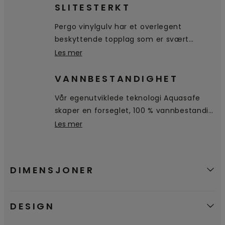
SLITESTERKT
Pergo vinylgulv har et overlegent
beskyttende topplag som er svært
bestandig mot riper, flekker og slitasje.
Les mer
VANNBESTANDIGHET
Vår egenutviklede teknologi Aquasafe
skaper en forseglet, 100 % vannbestandig
overflate helt ned til fasingen, noe som
Les mer
hindrer at vannet trenger inn i gulvet.
Det blir liggende på overflaten, slik at det
er enkelt tørke av.
DIMENSJONER
DESIGN