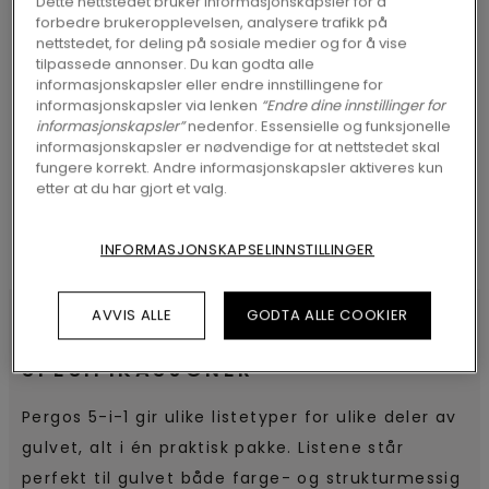
Dette nettstedet bruker informasjonskapsler for å
forbedre brukeropplevelsen, analysere trafikk på
nettstedet, for deling på sosiale medier og for å vise
tilpassede annonser. Du kan godta alle
informasjonskapsler eller endre innstillingene for
SØK
informasjonskapsler via lenken
“Endre dine innstillinger for
informasjonskapsler”
nedenfor. Essensielle og funksjonelle
informasjonskapsler er nødvendige for at nettstedet skal
fungere korrekt. Andre informasjonskapsler aktiveres kun
etter at du har gjort et valg.
INFORMASJONSKAPSELINNSTILLINGER
AVVIS ALLE
GODTA ALLE COOKIER
SPESIFIKASJONER
Pergos 5-i-1 gir ulike listetyper for ulike deler av
gulvet, alt i én praktisk pakke. Listene står
perfekt til gulvet både farge- og strukturmessig