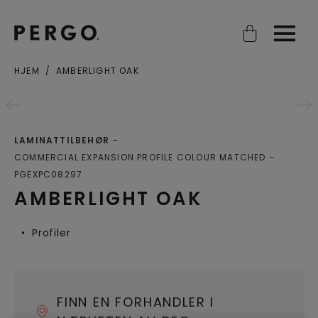
Open search
Open
HJEM
AMBERLIGHT OAK
Poststed eller postnummer
LAMINATTILBEHØR
COMMERCIAL EXPANSION PROFILE COLOUR MATCHED
PGEXPC08297
AMBERLIGHT OAK
Profiler
FINN EN FORHANDLER I